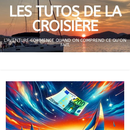
LES TUTOS DE LA
CROISIÈRE
L’AVENTURE COMMENCE QUAND ON COMPREND CE QU’ON
FAIT.