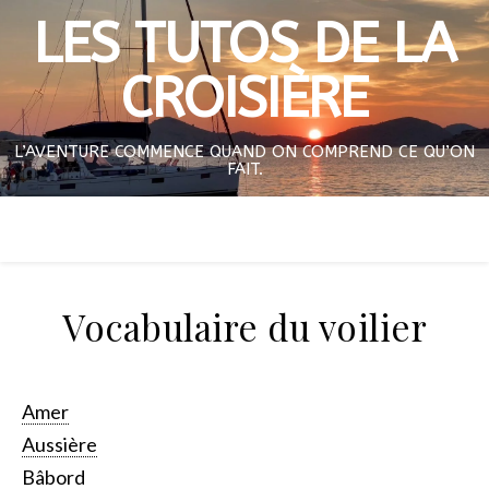
LES TUTOS DE LA
CROISIÈRE
L’AVENTURE COMMENCE QUAND ON COMPREND CE QU’ON
FAIT.
Vocabulaire du voilier
Amer
Aussière
Bâbord