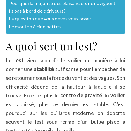
Pourquoi la majorité des plaisanciers ne naviguent-
ils pas à bord de dériveurs?
La question que vous devez vous poser
Le mouton à cinq pattes
A quoi sert un lest?
Le
lest
vient alourdir le voilier de manière à lui
donner une
stabilité
suffisante pour l’empêcher de
se retourner sous la force du vent et des vagues. Son
efficacité dépend de la hauteur à laquelle il se
trouve. En effet plus le
centre de gravité
du
voilier
est abaissé, plus ce dernier est stable. C’est
pourquoi sur les quillards moderne on déporte
souvent le lest sous forme d’un
bulbe
placé à
l’extrémité d’un
voile de quille
.