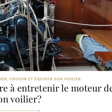
,
UER
CHOISIR ET ÉQUIPER SON VOILIER
 à entretenir le moteur d
on voilier?