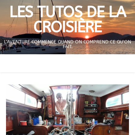
LES TUTOS DE LA
CROISIÈRE
L’AVENTURE COMMENCE QUAND ON COMPREND CE QU’ON
FAIT.